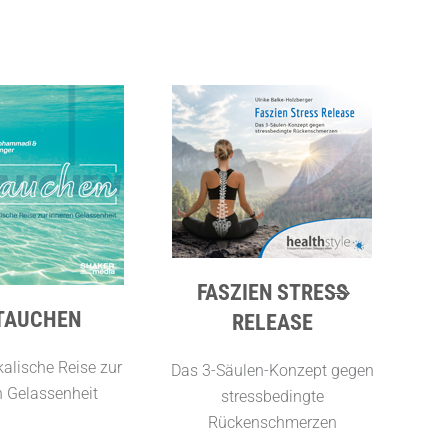
FASZIEN STRESS
TAUCHEN
RELEASE
EN
alische Reise zur
Das 3-Säulen-Konzept gegen
n Gelassenheit
stressbedingte
Tim
Rückenschmerzen